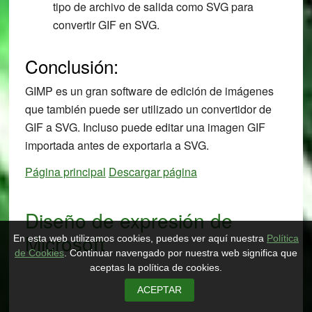
tipo de archivo de salida como SVG para
convertir GIF en SVG.
Conclusión:
GIMP es un gran software de edición de imágenes
que también puede ser utilizado un convertidor de
GIF a SVG. Incluso puede editar una imagen GIF
importada antes de exportarla a SVG.
Página principal
Descargar página
Diseño de expresión de
Microsoft
En esta web utilizamos cookies, puedes ver aquí nuestra
Política
de Cookies
. Continuar navengado por nuestra web significa que
aceptas la política de cookies.
ACEPTAR