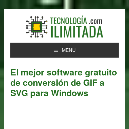
Skip
Skip
Skip
Skip
to
to
to
to
primary
main
primary
footer
navigation
content
sidebar
MENU
El mejor software gratuito
de conversión de GIF a
SVG para Windows