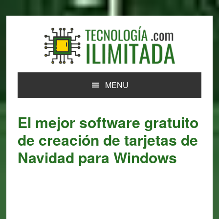
Skip
Skip
Skip
Skip
to
to
to
to
primary
main
primary
footer
navigation
content
sidebar
MENU
El mejor software gratuito
de creación de tarjetas de
Navidad para Windows