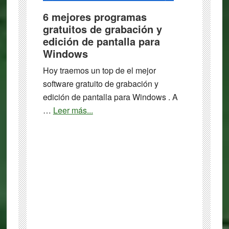
6 mejores programas
gratuitos de grabación y
edición de pantalla para
Windows
Hoy traemos un top de el mejor
software gratuito de grabación y
edición de pantalla para Windows . A
about
…
Leer más...
6
mejores
programas
gratuitos
de
grabación
y
edición