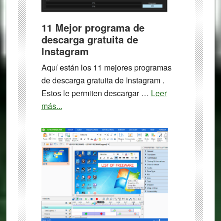
11 Mejor programa de
descarga gratuita de
Instagram
Aquí están los 11 mejores programas
de descarga gratuita de Instagram .
Estos le permiten descargar …
Leer
about
más...
11
Mejor
programa
de
descarga
gratuita
de
Instagram