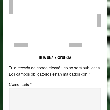
de
pantalla
para
Windows
Reader
DEJA UNA RESPUESTA
Interactions
Tu dirección de correo electrónico no será publicada.
Los campos obligatorios están marcados con
*
Comentario
*