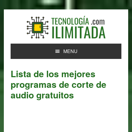
Skip
Skip
Skip
Skip
to
to
to
to
primary
main
primary
footer
navigation
content
sidebar
MENU
Lista de los mejores
programas de corte de
audio gratuitos