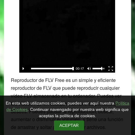
Reproductor de FLV Free es un simple y eficiente
reproductor de FLV que puede reproducir cualquier
vídeo FLV almacenado en tu ordenador. Puedes ver
tus vídeos FLV en cualquier tamaño de pantalla que
En esta web utilizamos cookies, puedes ver aquí nuestra
Política
de Cookies
. Continuar navengado por nuestra web significa que
desees. Puedes pausar la reproducción, buscar,
aceptas la política de cookies.
aumentar o disminuir el volumen, y tiene una función
ACEPTAR
de arrastrar y soltar para reproducir archivos.