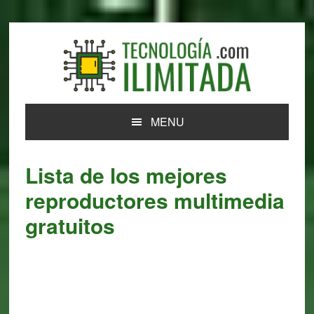
Skip
Skip
Skip
Skip
to
to
to
to
primary
main
primary
footer
navigation
content
sidebar
MENU
Lista de los mejores
reproductores multimedia
gratuitos