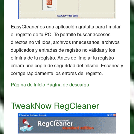
EasyCleaner es una aplicación gratuita para limpiar
el registro de tu PC. Te permite buscar accesos
directos no válidos, archivos innecesarios, archivos
duplicados y entradas de registro no válidas y los
elimina de tu registro. Antes de limpiar tu registro
creará una copia de seguridad del mismo. Escanea y
corrige rápidamente los errores del registro.
Página de inicio
Página de descarga
TweakNow RegCleaner