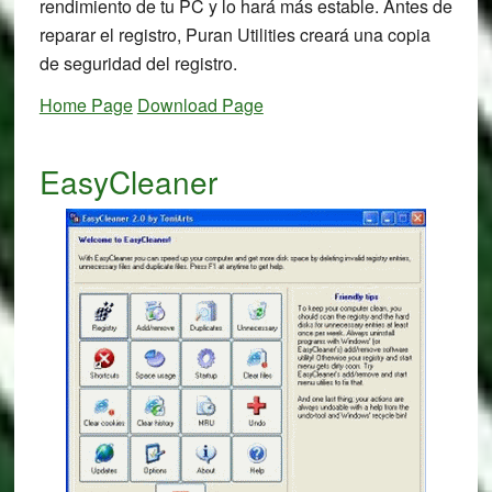
rendimiento de tu PC y lo hará más estable. Antes de
reparar el registro, Puran Utilities creará una copia
de seguridad del registro.
Home Page
Download Page
EasyCleaner