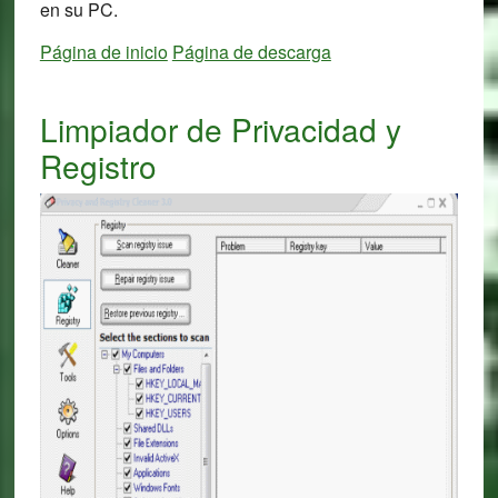
en su PC.
Página de inicio
Página de descarga
Limpiador de Privacidad y
Registro