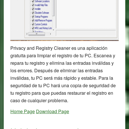
Privacy and Registry Cleaner es una aplicación
gratuita para limpiar el registro de tu PC. Escanea y
repara tu registro y elimina las entradas inválidas y
los errores. Después de eliminar las entradas
inválidas, tu PC será más rápido y estable. Para la
seguridad de tu PC hará una copia de seguridad de
tu registro para que puedas restaurar el registro en
caso de cualquier problema.
Home Page
Download Page