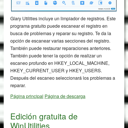
Glary Utilities incluye un limpiador de registros. Este
programa gratuito puede escanear el registro en
busca de problemas y reparar su registro. Te da la
opción de escanear varias secciones del registro.
También puede restaurar reparaciones anteriores.
También puede tener la opción de realizar un
escaneo profundo en HKEY_LOCAL_MACHINE,
HKEY_CURRENT_USER y HKEY_USERS.
Después del escaneo seleccionará los problemas a
reparar.
Página principal
Página de descarga
Edición gratuita de
WinUtilities