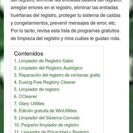
arreglar errores en el registro, eliminar las entradas
huérfanas del registro, proteger tu sistema de caídas
y congelamientos, prevenir mensajes de error, etc.
Por lo tanto, revisa esta lista de programas gratuitos
de limpieza del registro y mira cuáles te gustan más.
Contenidos
Limpiador de Registro Sabio
Limpiador del Registro Auslógico
Reparación del registro de ventanas gratis
Eusing Free Registry Cleaner
Limpiador de registro
CCleaner
Glary Utilities
Edición gratuita de WinUtilities
Limpiador del Sistema Comodo
Pequeño limpiador de registro
Limpiador de Privacidad y Registro