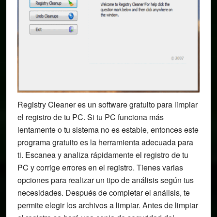
Registry Cleaner es un software gratuito para limpiar
el registro de tu PC. Si tu PC funciona más
lentamente o tu sistema no es estable, entonces este
programa gratuito es la herramienta adecuada para
ti. Escanea y analiza rápidamente el registro de tu
PC y corrige errores en el registro. Tienes varias
opciones para realizar un tipo de análisis según tus
necesidades. Después de completar el análisis, te
permite elegir los archivos a limpiar. Antes de limpiar