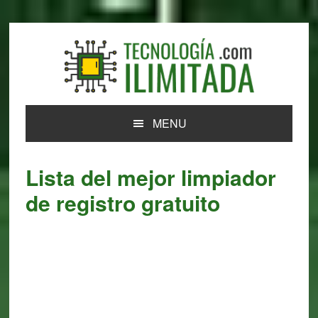
Skip
Skip
Skip
Skip
to
to
to
to
primary
main
primary
footer
navigation
content
sidebar
MENU
Lista del mejor limpiador
de registro gratuito