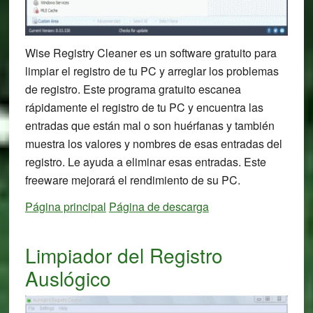
Wise Registry Cleaner es un software gratuito para
limpiar el registro de tu PC y arreglar los problemas
de registro. Este programa gratuito escanea
rápidamente el registro de tu PC y encuentra las
entradas que están mal o son huérfanas y también
muestra los valores y nombres de esas entradas del
registro. Le ayuda a eliminar esas entradas. Este
freeware mejorará el rendimiento de su PC.
Página principal
Página de descarga
Limpiador del Registro
Auslógico