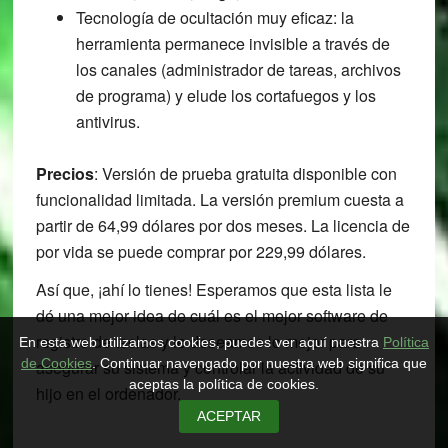
Tecnología de ocultación muy eficaz: la
herramienta permanece invisible a través de
los canales (administrador de tareas, archivos
de programa) y elude los cortafuegos y los
antivirus.
Precios
: Versión de prueba gratuita disponible con
funcionalidad limitada. La versión premium cuesta a
partir de 64,99 dólares por dos meses. La licencia de
por vida se puede comprar por 229,99 dólares.
Así que, ¡ahí lo tienes! Esperamos que esta lista le
dé una mejor idea de cuál es el mejor software de
registro de teclas y le deseamos lo mejor para
En esta web utilizamos cookies, puedes ver aquí nuestra
Política
de Cookies
. Continuar navengado por nuestra web significa que
asegurar su sistema y controlar la actividad de su
aceptas la política de cookies.
hijo en el ordenador.
ACEPTAR