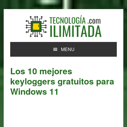
Skip
Skip
Skip
Skip
to
to
to
to
primary
main
primary
footer
navigation
content
sidebar
MENU
Los 10 mejores
keyloggers gratuitos para
Windows 11